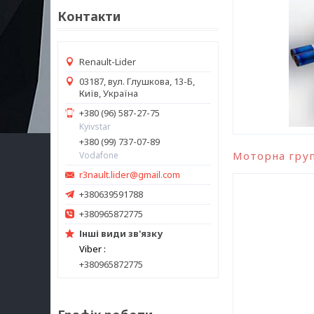
Контакти
Renault-Lider
03187, вул. Глушкова, 13-Б,
Київ, Україна
+380 (96) 587-27-75
Kyivstar
+380 (99) 737-07-89
Моторна гру
Vodafone
r3nault.lider@gmail.com
+380639591788
+380965872775
Інші види зв'язку
Viber
+380965872775