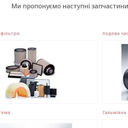
Ми пропонуємо наступні запчастини н
 фільтри
Ходова ча
тема
Гальмівна