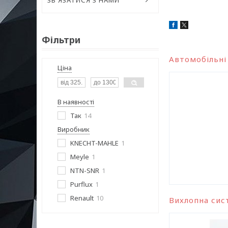
ЗВ'ЯЗАТИСЯ З НАМИ
Фільтри
Автомобільні
Ціна
В наявності
Так
14
Виробник
KNECHT-MAHLE
1
Meyle
1
NTN-SNR
1
Purflux
1
Renault
10
Вихлопна сис