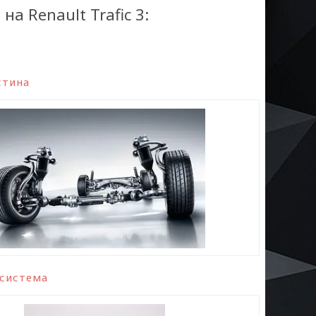
а Renault Trafic 3:
стина
 система