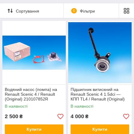
Сортування
0
Фільтри
Водяний насос (помпа) на
Підшипник витискний на
Renault Scenic 4 / Renault
Renault Scenic 4 1.5dci —
(Original) 210107852R
КПП TL4 / Renault (Original)
306205974R
В наявності
В наявності
2 500
4 000
₴
₴
Купити
Купити