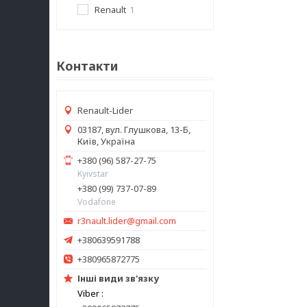
Renault
1
Контакти
Renault-Lider
03187, вул. Глушкова, 13-Б,
Київ, Україна
+380 (96) 587-27-75
Kyivstar
+380 (99) 737-07-89
Vodafone
r3nault.lider@gmail.com
+380639591788
+380965872775
Інші види зв'язку
Viber