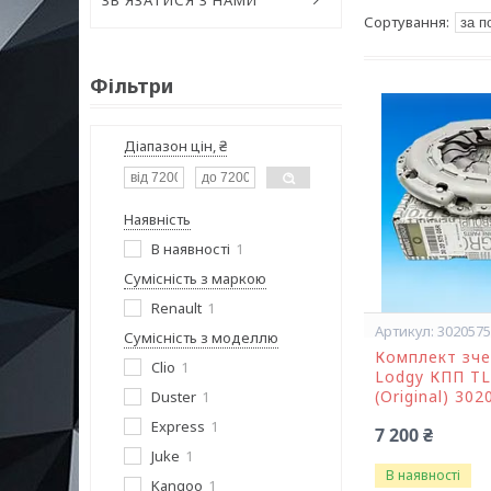
ЗВ'ЯЗАТИСЯ З НАМИ
Фільтри
Діапазон цін, ₴
Наявність
В наявності
1
Сумісність з маркою
Renault
1
302057
Сумісність з моделлю
Комплект зче
Clio
1
Lodgy КПП TL4
(Original) 30
Duster
1
Express
1
7 200 ₴
Juke
1
В наявності
Kangoo
1