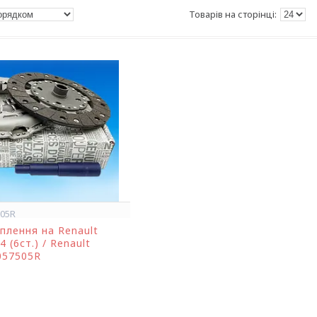
505R
плення на Renault
 (6ст.) / Renault
2057505R