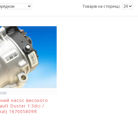
809R
ний насос високого
ult Duster 1.5dci /
inal) 167005809R