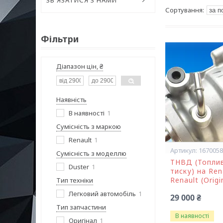
ЗВ'ЯЗАТИСЯ З НАМИ
Фільтри
Діапазон цін, ₴
Наявність
В наявності
1
Сумісність з маркою
Renault
1
167005
Сумісність з моделлю
ТНВД (Топлив
Duster
1
тиску) на Rena
Renault (Orig
Тип техніки
Легковий автомобіль
1
29 000 ₴
Тип запчастини
В наявності
Оригінал
1