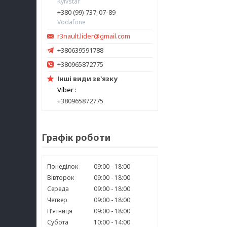
Kyivstar
+380 (99) 737-07-89
Vodafone
r3nault.lider@gmail.com
+380639591788
+380965872775
Інші види зв'язку
Viber
+380965872775
Графік роботи
Понеділок
09:00
18:00
Вівторок
09:00
18:00
Середа
09:00
18:00
Четвер
09:00
18:00
Пʼятниця
09:00
18:00
Субота
10:00
14:00