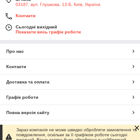
03187, вул. Глушкова, 13-Б, Київ, Україна
Контакти
Сьогодні вихідний
Показати весь графік роботи
Про нас
Контакти
Доставка та оплата
Графік роботи
Повна версія сайту
Сайт створено на маркетплейсі
Prom.ua
Зараз компанія не може швидко обробляти замовлення та
повідомлення, оскільки за її графіком роботи сьогодні
вихідний. Ваша заявка буде оброблена в найближчий