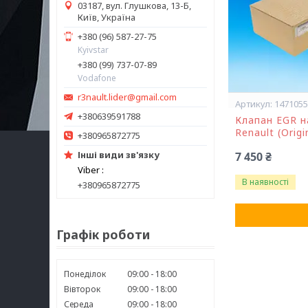
03187, вул. Глушкова, 13-Б,
Київ, Україна
+380 (96) 587-27-75
Kyivstar
+380 (99) 737-07-89
Vodafone
r3nault.lider@gmail.com
147105
+380639591788
Клапан EGR на
Renault (Orig
+380965872775
Інші види зв'язку
7 450 ₴
Viber
В наявності
+380965872775
Графік роботи
Понеділок
09:00
18:00
Вівторок
09:00
18:00
Середа
09:00
18:00