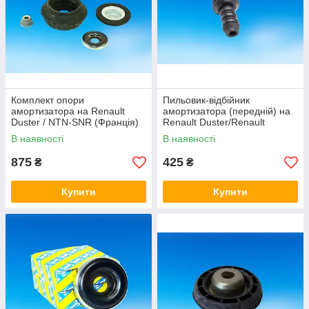
Комплект опори
Пильовик-відбійник
амортизатора на Renault
амортизатора (передній) на
Duster / NTN-SNR (Франція)
Renault Duster/Renault
KB655.28
(Original) 540505149R
В наявності
В наявності
875
425
₴
₴
Купити
Купити