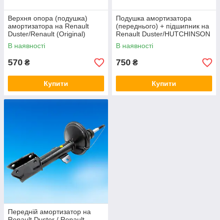
Верхня опора (подушка)
Подушка амортизатора
амортизатора на Renault
(переднього) + підшипник на
Duster/Renault (Original)
Renault Duster/HUTCHINSON
6001547499
KS 19
В наявності
В наявності
570
750
₴
₴
Купити
Купити
Передній амортизатор на
Renault Duster / Renault